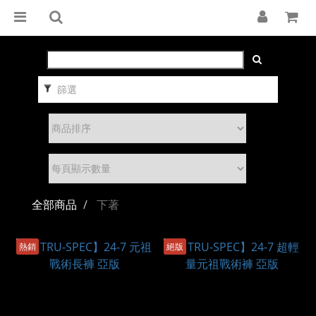
篩選
全部商品
下著
熱銷
絕版