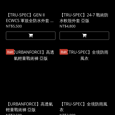
【TRU-SPEC】GEN II
【TRU-SPEC】24-7 戰術防
ECWCS 軍規全防水外套 美
水軟殼外套 亞版
軍極地防寒系統裝備 素色
NT$5,500
NT$4,800
熱銷
熱銷
【URBANFORCE】高透氣
【TRU-SPEC】全境防雨風
輕量戰術褲 亞版
衣