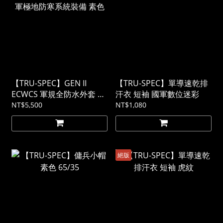
【TRU-SPEC】GEN II
【TRU-SPEC】單導速乾排
ECWCS 軍規全防水外套 美
汗衣 短袖 國軍數位迷彩
軍極地防寒系統裝備 素色
NT$5,500
NT$1,080
絕版