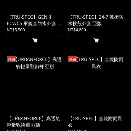
【TRU-SPEC】GEN II
【TRU-SPEC】24-7 戰術防
ECWCS 軍規全防水外套 美
水軟殼外套 亞版
軍極地防寒系統裝備 素色
NT$5,500
NT$4,800
熱銷
熱銷
【URBANFORCE】高透氣
【TRU-SPEC】全境防雨風
輕量戰術褲 亞版
衣