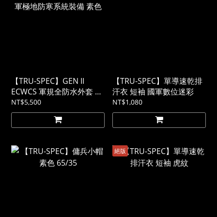
【TRU-SPEC】GEN II
【TRU-SPEC】單導速乾排
ECWCS 軍規全防水外套 美
汗衣 短袖 國軍數位迷彩
軍極地防寒系統裝備 素色
NT$5,500
NT$1,080
絕版