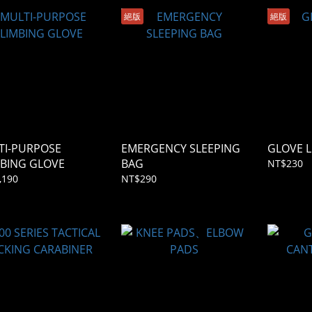
絕版
絕版
TI-PURPOSE
EMERGENCY SLEEPING
GLOVE L
MBING GLOVE
BAG
NT$230
,190
NT$290