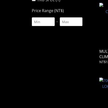
Price Range (NT$)
~
MUL
CLI
NT$1