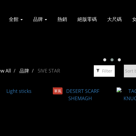
全館
品牌
熱銷
絕版零碼
大尺碼
ew All
品牌
5IVE STAR
Filter
軍風