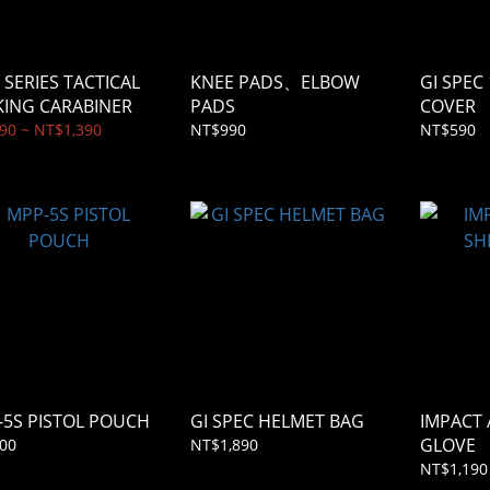
 SERIES TACTICAL
KNEE PADS、ELBOW
GI SPEC
LOCKING CARABINER
PADS
COVER
90 ~ NT$1,390
NT$990
NT$590
-5S PISTOL POUCH
GI SPEC HELMET BAG
IMPACT
GLOVE
00
NT$1,890
NT$1,190