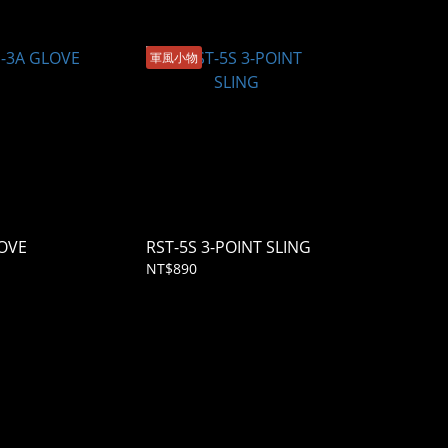
軍風小物
OVE
RST-5S 3-POINT SLING
NT$890