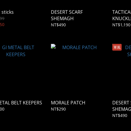
 sticks
DESERT SCARF
TACTICA
SHEMAGH
KNUCKL
99
50
NT$490
NT$1,190
軍風
ETAL BELT KEEPERS
MORALE PATCH
DESERT 
SHEMA
00
NT$290
NT$490