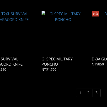
絕版
 SURVIVAL
GI SPEC MILITARY
D-3A GL
ACORD KNIFE
PONCHO
NT$850
,290
NT$1,700
1
2
3