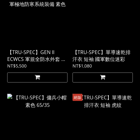
【TRU-SPEC】GEN II
【TRU-SPEC】單導速乾排
ECWCS 軍規全防水外套 美
汗衣 短袖 國軍數位迷彩
軍極地防寒系統裝備 素色
NT$5,500
NT$1,080
絕版