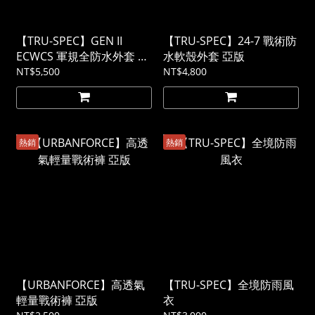
【TRU-SPEC】GEN II
【TRU-SPEC】24-7 戰術防
ECWCS 軍規全防水外套 美
水軟殼外套 亞版
軍極地防寒系統裝備 素色
NT$5,500
NT$4,800
熱銷
熱銷
【URBANFORCE】高透氣
【TRU-SPEC】全境防雨風
輕量戰術褲 亞版
衣