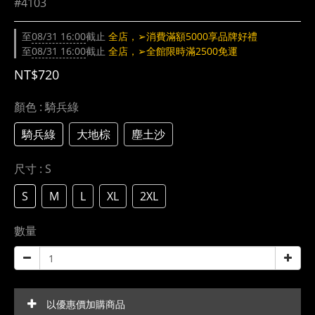
#4103
至
08/31 16:00
截止
全店，➢消費滿額5000享品牌好禮
至
08/31 16:00
截止
全店，➢全館限時滿2500免運
NT$720
顏色
: 騎兵綠
騎兵綠
大地棕
塵土沙
尺寸
: S
S
M
L
XL
2XL
數量
以優惠價加購商品