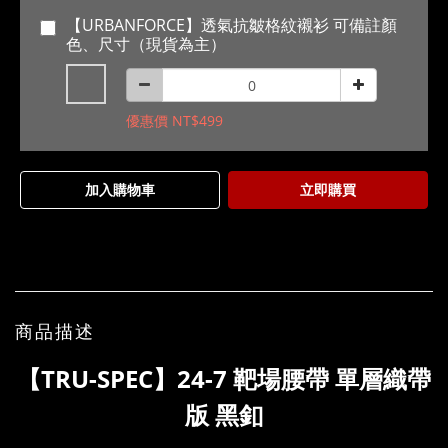
【URBANFORCE】透氣抗皺格紋襯衫 可備註顏
色、尺寸（現貨為主）
優惠價 NT$499
加入購物車
立即購買
商品描述
【TRU-SPEC】24-7 靶場腰帶 單層織帶
版 黑釦