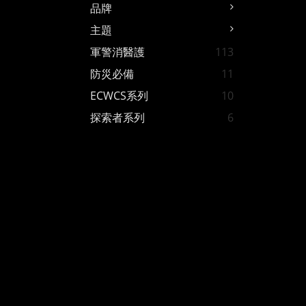
品牌
主題
軍警消醫護
113
防災必備
11
ECWCS系列
10
探索者系列
6