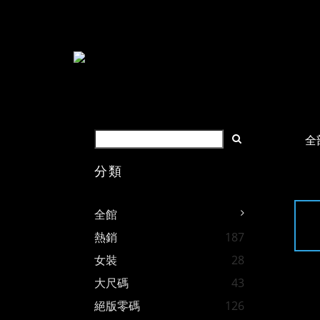
全
分類
全館
熱銷
187
女裝
28
大尺碼
43
絕版零碼
126