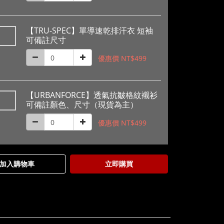
【TRU-SPEC】單導速乾排汗衣 短袖
可備註尺寸
優惠價 NT$499
【URBANFORCE】透氣抗皺格紋襯衫
可備註顏色、尺寸（現貨為主）
優惠價 NT$499
加入購物車
立即購買