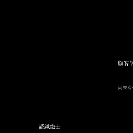
顧客
尚未有
認識鐵士