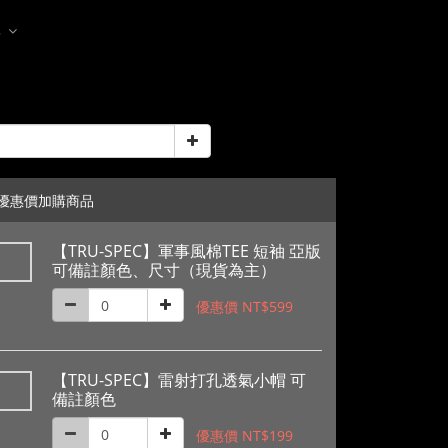
多
優惠價加購商品
【TRU-SPEC】軍事風棉TEE 短袖 亞版
可備註顏色、尺寸（現貨為主）
優惠價 NT$599
【TRU-SPEC】雷射打孔透氣小帽 可
備註顏色
優惠價 NT$199