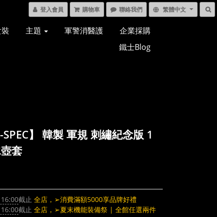
登入會員
購物車
聯絡我們
繁體中文
女裝
主題
軍警消醫護
企業採購
鐵士Blog
-SPEC】 韓製 軍規 刺繡紀念版 1
水壺套
 16:00
截止
全店，➢消費滿額5000享品牌好禮
 16:00
截止
全店，➢夏末機能裝備祭 | 全館任選兩件