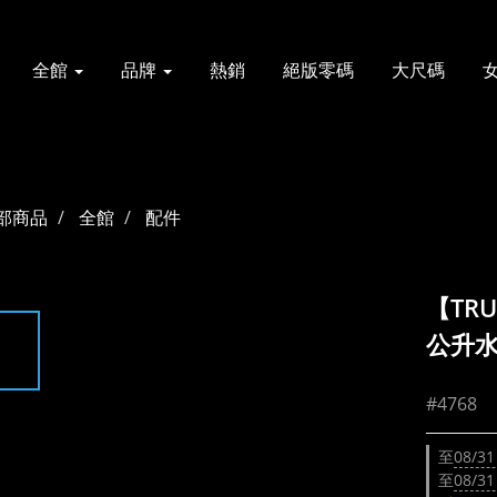
全館
品牌
熱銷
絕版零碼
大尺碼
部商品
全館
配件
【TRU
公升
#4768
至
08/31
至
08/31