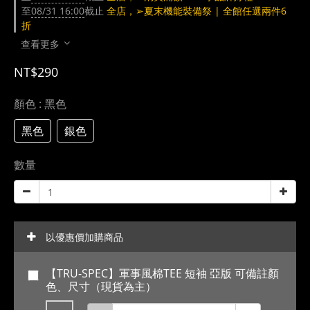
至
08/31 16:00
截止
全店，➢夏末機能裝備祭 | 全館任選兩件6
折
查看更多
NT$290
顏色
: 黑色
黑色
銀色
數量
以優惠價加購商品
【TRU-SPEC】軍事風棉TEE 短袖 亞版 可備註顏
色、尺寸（現貨為主）