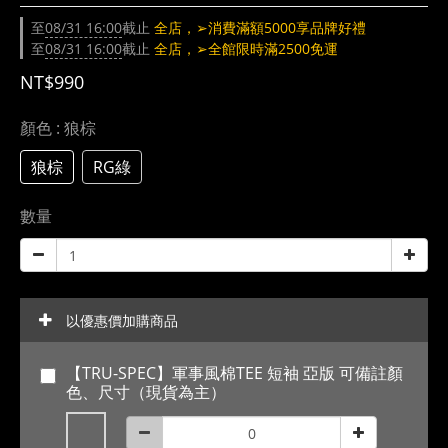
至
08/31 16:00
截止
全店，➢消費滿額5000享品牌好禮
至
08/31 16:00
截止
全店，➢全館限時滿2500免運
NT$990
顏色
: 狼棕
狼棕
RG綠
數量
以優惠價加購商品
【TRU-SPEC】軍事風棉TEE 短袖 亞版 可備註顏
色、尺寸（現貨為主）