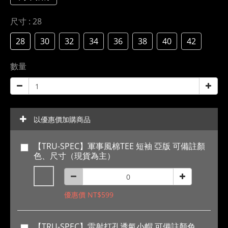
尺寸
: 28
28
30
32
34
36
38
40
42
數量
以優惠價加購商品
【TRU-SPEC】軍事風棉TEE 短袖 亞版 可備註顏
色、尺寸（現貨為主）
優惠價 NT$599
【TRU-SPEC】雷射打孔透氣小帽 可備註顏色