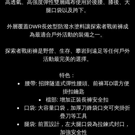
高透氣、高強度彈性雙層織布使用於後腰、膝後、大
腿口袋以及跨下。
外層覆蓋DWR長效型防潑水塗料讓探索者戰術褲成
為最適合戶外活動的裝備之一。
探索者戰術褲是野營、生存、攀岩到遠足等任何戶外
活動最完美的選擇。
特色：
腰帶
:
招牌隧道式彈性腰頭、前褲耳D環方便
掛扣鑰匙
檔部
:
增加正裝長褲安全扣
口袋
:
大容量口袋，加厚刀鋒袋口夾可夾掛折
疊刀等工具
腿袋
:
前置設計，左大腿口袋為拉鍊式封口，
加強安全性