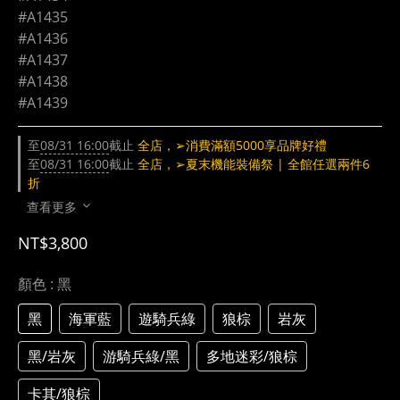
#A1435
#A1436
#A1437
#A1438
#A1439
至
08/31 16:00
截止
全店，➢消費滿額5000享品牌好禮
至
08/31 16:00
截止
全店，➢夏末機能裝備祭 | 全館任選兩件6
折
查看更多
NT$3,800
顏色
: 黑
黑
海軍藍
遊騎兵綠
狼棕
岩灰
黑/岩灰
游騎兵綠/黑
多地迷彩/狼棕
卡其/狼棕