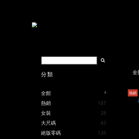
全
分類
全館
熱銷
熱銷
187
女裝
28
大尺碼
43
絕版零碼
126