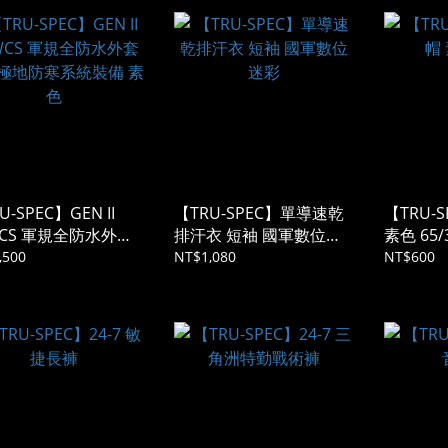
U-SPEC】GEN II
【TRU-SPEC】單導速乾
【TRU-
WCS 軍規全防水外套
排汗衣 短袖 國軍數位迷
素色 65/
極地防寒系統裝備 素
彩
,500
NT$1,080
NT$600