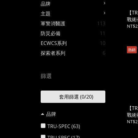
品牌
【TR
主題
戰術
軍警消醫護
113
NT$2
防災必備
11
ECWCS系列
10
熱銷
探索者系列
6
篩選
套用篩選
(0/20)
【TR
品牌
戰術
NT$2
TRU-SPEC (63)
TRU SPEC (17)