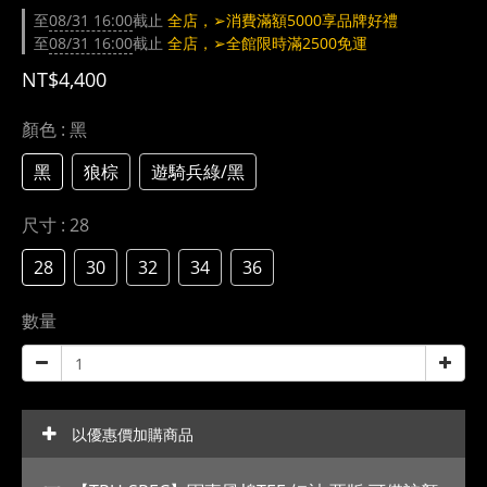
至
08/31 16:00
截止
全店，➢消費滿額5000享品牌好禮
至
08/31 16:00
截止
全店，➢全館限時滿2500免運
NT$4,400
顏色
: 黑
黑
狼棕
遊騎兵綠/黑
尺寸
: 28
28
30
32
34
36
數量
以優惠價加購商品