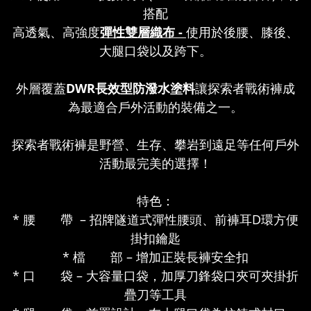
搭配
高透氣、高強度
彈性雙層織布 -
使用於後腰、膝後、
大腿口袋以及跨下。
外層覆蓋
DWR長效型防潑水塗料
讓探索者戰術褲成
為最適合戶外活動的裝備之一。
探索者戰術褲是野營、生存、攀岩到遠足等任何戶外
活動最完美的選擇！
特色：
* 腰 帶 – 招牌隧道式彈性腰頭、前褲耳D環方便
掛扣鑰匙
* 檔 部 – 增加正裝長褲安全扣
* 口 袋 – 大容量口袋，加厚刀鋒袋口夾可夾掛折
疊刀等工具