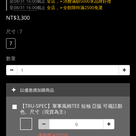
至
08/31 16:00
截止
全店，➢消費滿額5000享品牌好禮
至
08/31 16:00
截止
全店，➢全館限時滿2500免運
NT$3,300
尺寸
: 7
7
數量
以優惠價加購商品
【TRU-SPEC】軍事風棉TEE 短袖 亞版 可備註顏
色、尺寸（現貨為主）
優惠價 NT$599