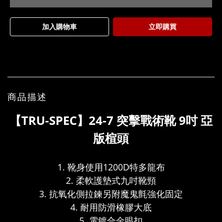
加入購物車
立即購買
商品描述
【TRU-SPEC】24-7 突擊戰術靴 9吋 亞
版楦頭
1. 靴身使用1200D特多龍布
2. 柔軟護墊式九吋靴頸
3. 抗氧化側拉鍊另附魔鬼氈強化固定
4. 耐用防滑橡膠大底
5. 電鍍合金眼扣