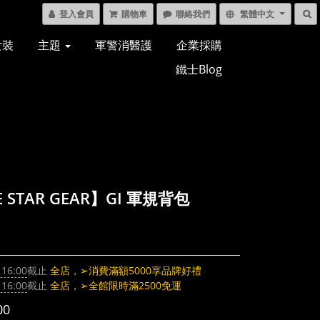
登入會員
購物車
聯絡我們
繁體中文
女裝
主題
軍警消醫護
企業採購
鐵士Blog
E STAR GEAR】GI 軍規背包
 16:00
截止
全店，➢消費滿額5000享品牌好禮
 16:00
截止
全店，➢全館限時滿2500免運
00