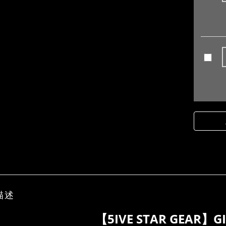
描述
【5IVE STAR GEAR】G