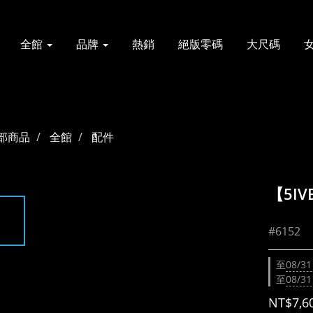
全館
品牌
熱銷
絕版零碼
大尺碼
部商品
全館
配件
【5IV
#6152
至
08/31
至
08/31
NT$7,6