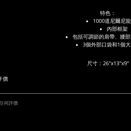
特色：
1000道尼爾尼
內部框架
包括可調節的肩帶、腰部
3個外部口袋和1個
尺寸：26"x13"x9"
評價
任何評價