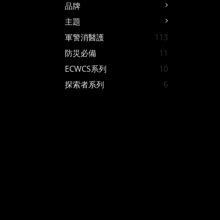
品牌
主題
軍警消醫護
113
防災必備
11
ECWCS系列
10
探索者系列
6