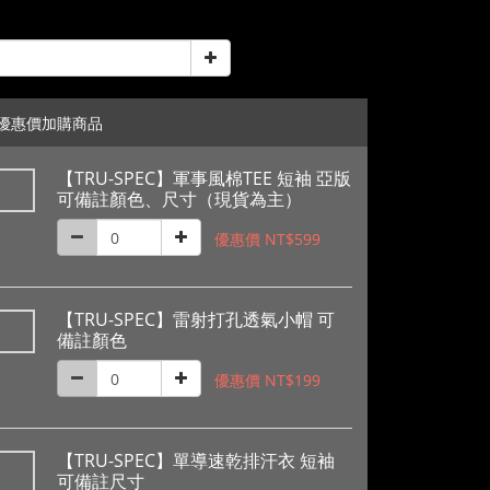
優惠價加購商品
【TRU-SPEC】軍事風棉TEE 短袖 亞版
可備註顏色、尺寸（現貨為主）
優惠價 NT$599
【TRU-SPEC】雷射打孔透氣小帽 可
備註顏色
優惠價 NT$199
【TRU-SPEC】單導速乾排汗衣 短袖
可備註尺寸