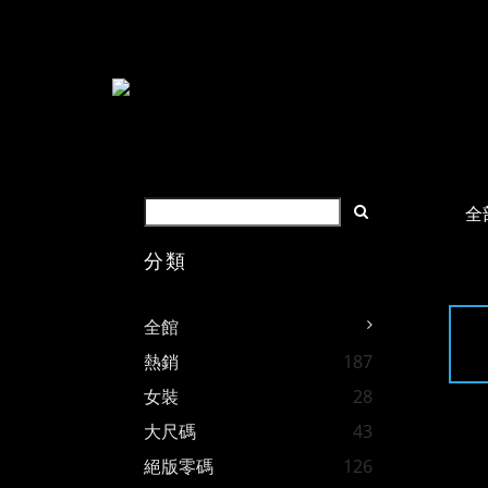
全
分類
全館
熱銷
187
女裝
28
大尺碼
43
絕版零碼
126