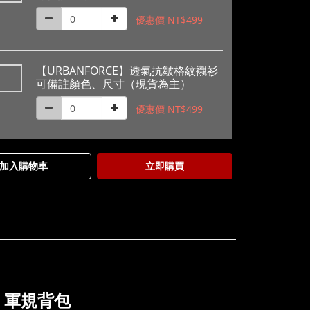
優惠價 NT$499
【URBANFORCE】透氣抗皺格紋襯衫
可備註顏色、尺寸（現貨為主）
優惠價 NT$499
加入購物車
立即購買
I
軍規
背包