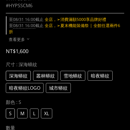
#HYPSSCM6
至
08/31 16:00
截止
全店，➢消費滿額5000享品牌好禮
至
08/31 16:00
截止
全店，➢夏末機能裝備祭 | 全館任選兩件6
折
查看更多
NT$1,600
尺寸
: 深海蟒紋
深海蟒紋
叢林蟒紋
雪地蟒紋
暗夜蟒紋
暗夜蟒紋LOGO
城市蟒紋
顏色
: S
S
M
L
XL
數量