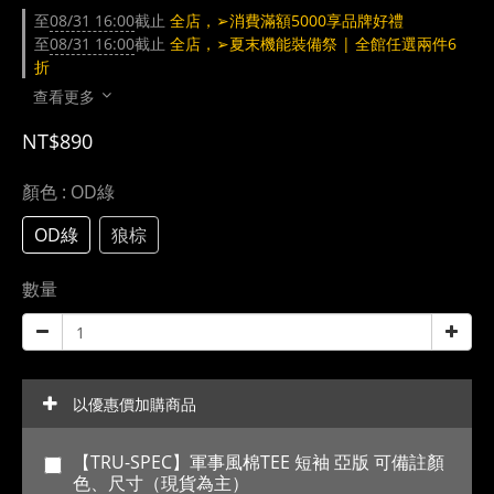
至
08/31 16:00
截止
全店，➢消費滿額5000享品牌好禮
至
08/31 16:00
截止
全店，➢夏末機能裝備祭 | 全館任選兩件6
折
查看更多
NT$890
顏色
: OD綠
OD綠
狼棕
數量
以優惠價加購商品
【TRU-SPEC】軍事風棉TEE 短袖 亞版 可備註顏
色、尺寸（現貨為主）