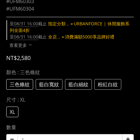
#UFM60303
#UFM60304
至
08/31 16:00
截止
指定分類，➢URBANFORCE | 休閒服飾系
列全面4折
至
08/31 16:00
截止
全店，➢消費滿額5000享品牌好禮
查看更多
NT$2,580
顏色
: 三色條紋
三色條紋
藍白寬紋
藍白細紋
粉紅白紋
尺寸
: XL
XL
數量