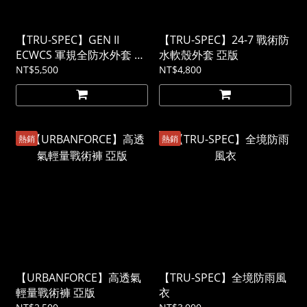
【TRU-SPEC】GEN II
【TRU-SPEC】24-7 戰術防
ECWCS 軍規全防水外套 美
水軟殼外套 亞版
軍極地防寒系統裝備 素色
NT$5,500
NT$4,800
熱銷
熱銷
【URBANFORCE】高透氣
【TRU-SPEC】全境防雨風
輕量戰術褲 亞版
衣