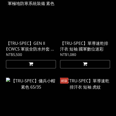
【TRU-SPEC】GEN II
【TRU-SPEC】單導速乾排
ECWCS 軍規全防水外套 美
汗衣 短袖 國軍數位迷彩
軍極地防寒系統裝備 素色
NT$5,500
NT$1,080
絕版