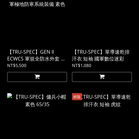
【TRU-SPEC】GEN II
【TRU-SPEC】單導速乾排
ECWCS 軍規全防水外套 美
汗衣 短袖 國軍數位迷彩
軍極地防寒系統裝備 素色
NT$5,500
NT$1,080
絕版