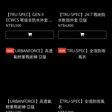
【TRU-SPEC】GEN II
【TRU-SPEC】24-7 戰術防
ECWCS 軍規全防水外套 美
水軟殼外套 亞版
軍極地防寒系統裝備 素色
NT$5,500
NT$4,800
熱銷
熱銷
【URBANFORCE】高透氣
【TRU-SPEC】全境防雨風
輕量戰術褲 亞版
衣