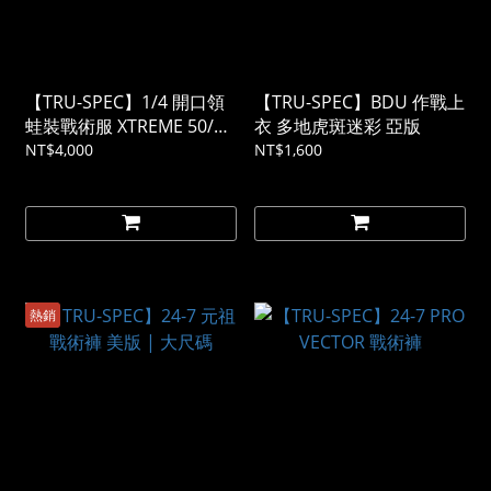
【TRU-SPEC】1/4 開口領
【TRU-SPEC】BDU 作戰上
蛙裝戰術服 XTREME 50/50
衣 多地虎斑迷彩 亞版
素色、數位迷彩
NT$4,000
NT$1,600
熱銷