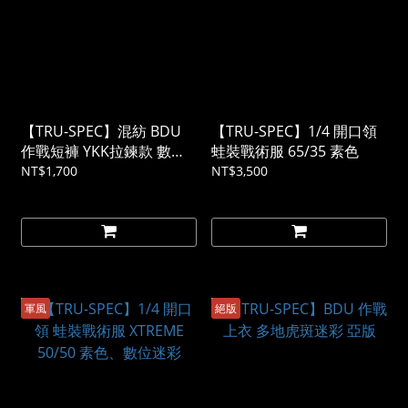
【TRU-SPEC】混紡 BDU
【TRU-SPEC】1/4 開口領
作戰短褲 YKK拉鍊款 數位
蛙裝戰術服 65/35 素色
迷彩
NT$1,700
NT$3,500
軍風
絕版