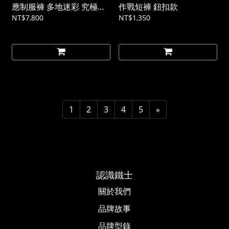
應制服褲 多地迷彩 究極版
作戰短褲 鈕扣款
XTREME《部分預購》
NT$7,800
NT$1,350
1
2
3
4
5
»
認識鐵士
關於我們
品牌故事​
品牌型錄